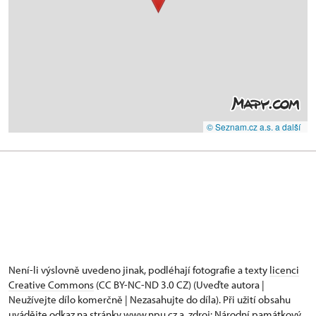
© Seznam.cz a.s. a další
Není-li výslovně uvedeno jinak, podléhají fotografie a texty
licenci
Creative Commons
(CC BY-NC-ND 3.0 CZ) (Uveďte autora |
Neužívejte dílo komerčně | Nezasahujte do díla). Při užití obsahu
uvádějte odkaz na stránky www.npu.cz a „zdroj: Národní památkový