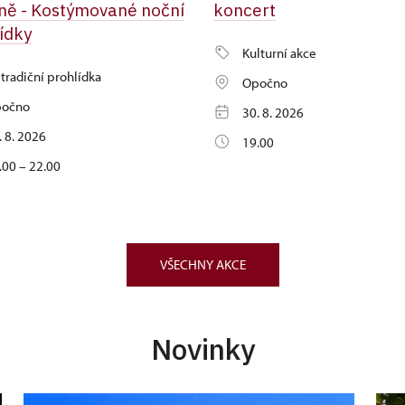
ě - Kostýmované noční
koncert
ídky
Kulturní akce
tradiční prohlídka
Opočno
očno
30. 8. 2026
. 8. 2026
19.00
.00 – 22.00
VŠECHNY AKCE
Novinky