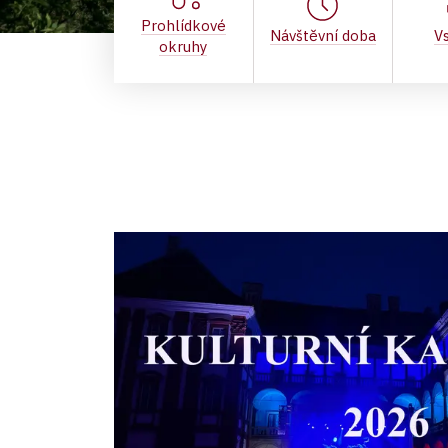
Prohlídkové
Návštěvní doba
V
okruhy