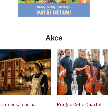
Akce
ozámecká noc na
Prague Cello Quartet -