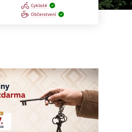
Zámek z vyhlídky
Cyklisté
Občerstvení