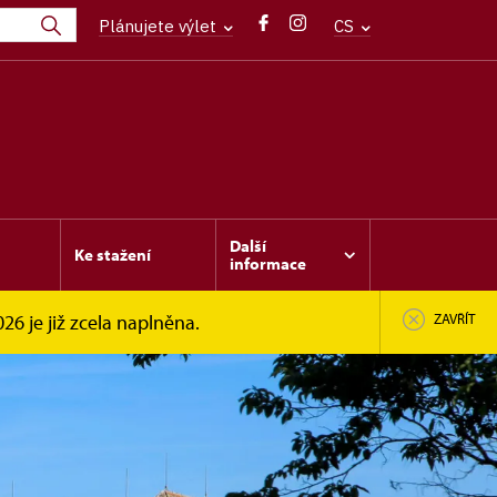
Plánujete výlet
CS
Další
Ke stažení
informace
6 je již zcela naplněna.
ZAVŘÍT