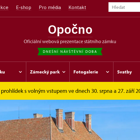
kce
E-shop
Pro média
Kontakt
Opočno
oficiální webová prezentace státního zámku
DNEŠNÍ NÁVŠTĚVNÍ DOBA
ku
Zámecký park
Fotogalerie
Svatby
prohlídek s volným vstupem ve dnech 30. srpna a 27. září 202