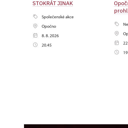
STOKRÁT JINAK
Opočn
prohl
Společenské akce
Ne
Opočno
Op
8. 8. 2026
22
20.45
19