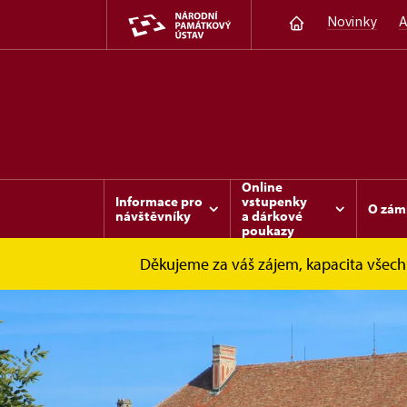
Novinky
A
Online
Informace pro
vstupenky
O zám
návštěvníky
a dárkové
poukazy
Děkujeme za váš zájem, kapacita všech 