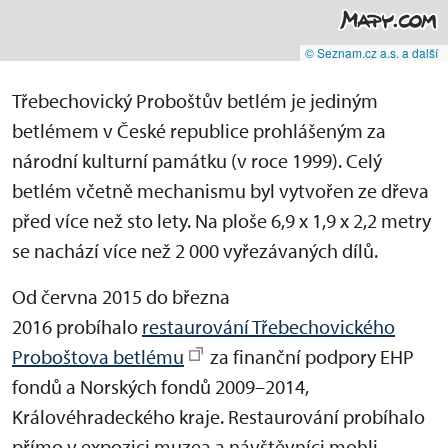
© Seznam.cz a.s. a další
Třebechovický Proboštův betlém je jediným
betlémem v České republice prohlášeným za
národní kulturní památku (v roce 1999). Celý
betlém včetně mechanismu byl vytvořen ze dřeva
před více než sto lety. Na ploše 6,9 x 1,9 x 2,2 metry
se nachází více než 2 000 vyřezávaných dílů.
Od června 2015 do března
2016 probíhalo
restaurování Třebechovického
Proboštova betlému
za finanční podpory EHP
fondů a Norských fondů 2009–2014,
Královéhradeckého kraje. Restaurování probíhalo
přímo v expozici muzea a návštěvníci mohli