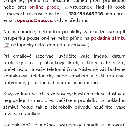
vstupenky přímo na pokladně zámku před prohlídkou
nebo přes
on-line prodej
vstupenek. Nad 10 osob
s možností rezervace na tel.:
+420 494 668 216
nebo přes
email:
opocno@npu.cz
, vždy v předstihu.
Na mimořádné, netradiční prohlídky zámku lze zakoupit
vstupenku pouze on-line nebo přímo na
pokladně zámku
(vstupenky nelze dopředu rezervovat).
Při emailové rezervaci uvádějte vaše jméno, datum
prohlídky a čas, prohlídkový okruh, o který máte zájem,
počet osob, a vaše telefonní číslo. Následně vás budeme
kontaktovat telefonicky nebo emailem a vaši rezervaci
potvrdíme, případně nabídneme jinou možnost.
K vyzvednutí vašich rezervovaných vstupenek se dostavte
nejpozději 15 min. před začátkem prohlídky na pokladnu
zámku! Pokud tak z jakéhokoliv důvodu neučiníte, vaše
rezervace zanikne.
Na pokladně je možnost vstupenky uhradit v hotovosti