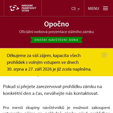
MENU
CS
Opočno
oficiální webová prezentace státního zámku
DNEŠNÍ NÁVŠTĚVNÍ DOBA
Děkujeme za váš zájem, kapacita všech
Opočno
Informace pro návštěvníky
prohlídek s volným vstupem ve dnech
Rezervace prohlídek
30. srpna a 27. září 2026 je již zcela naplněna.
Rezervace prohlídek
Pokud si přejete zarezervovat prohlídku zámku na
konkrétní den a čas, neváhejte nás kontaktovat.
Pro menší skupiny návštěvníků je možnost zakoupení