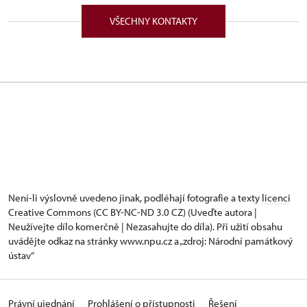
Trčkovo nám. 1/, Opočno 51773
VŠECHNY KONTAKTY
Není-li výslovně uvedeno jinak, podléhají fotografie a texty
licenci
Creative Commons
(CC BY-NC-ND 3.0 CZ) (Uveďte autora |
Neužívejte dílo komerčně | Nezasahujte do díla). Při užití obsahu
uvádějte odkaz na stránky www.npu.cz a „zdroj: Národní památkový
ústav“
Právní ujednání
Prohlášení o přístupnosti
Řešení