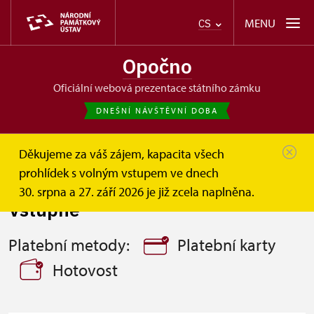
MENU
CS
Opočno
oficiální webová prezentace státního zámku
DNEŠNÍ NÁVŠTĚVNÍ DOBA
Děkujeme za váš zájem, kapacita všech
Opočno
Informace pro návštěvníky
Vstupné
prohlídek s volným vstupem ve dnech
30. srpna a 27. září 2026 je již zcela naplněna.
Vstupné
Platební metody:
Platební karty
Hotovost