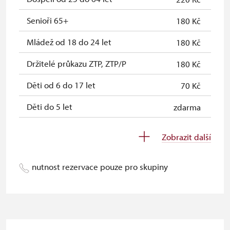
Průkaz zaměstnance NPÚ (+ až 3
zdarma
Senioři 65+
180 Kč
rodinní příslušníci)
Mládež od 18 do 24 let
180 Kč
Průkaz Náš člověk (pouze držitel)
zdarma
Držitelé průkazu ZTP, ZTP/P
180 Kč
Děti od 6 do 17 let
70 Kč
Děti do 5 let
zdarma
Průvodce držitele průkazu ZTP/P
zdarma
Zobrazit další
Pedagogický dozor (pro školní
zdarma
skupiny 1 osoba na 10 dětí)
nutnost rezervace pouze pro skupiny
Průvodce organizované skupiny (1
zdarma
osoba pro celou skupinu min. 15
osob)
Karta zaměstnance PO MK ČR s QR
neposkytuje se