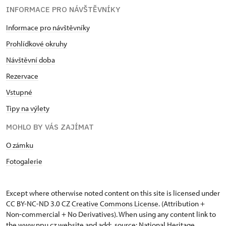
INFORMACE PRO NÁVŠTĚVNÍKY
Informace pro návštěvníky
Prohlídkové okruhy
Návštěvní doba
Rezervace
Vstupné
Tipy na výlety
MOHLO BY VÁS ZAJÍMAT
O zámku
Fotogalerie
Except where otherwise noted content on this site is licensed under
CC BY-NC-ND 3.0 CZ
Creative Commons License
. (Attribution +
Non-commercial + No Derivatives). When using any content link to
the www.npu.cz website and add: „source: National Heritage