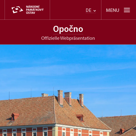
MENU
DE
Opočno
offizielle Webpräsentation