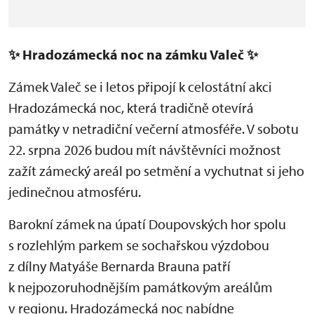
✨
Hradozámecká noc na zámku Valeč
✨
Zámek Valeč se i letos připojí k celostátní akci
Hradozámecká noc, která tradičně otevírá
památky v netradiční večerní atmosféře. V sobotu
22. srpna 2026 budou mít návštěvníci možnost
zažít zámecký areál po setmění a vychutnat si jeho
jedinečnou atmosféru.
Barokní zámek na úpatí Doupovských hor spolu
s rozlehlým parkem se sochařskou výzdobou
z dílny Matyáše Bernarda Brauna patří
k nejpozoruhodnějším památkovým areálům
v regionu. Hradozámecká noc nabídne