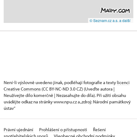
© Seznam.cz a.s. a další
Není-li výslovně uvedeno jinak, podléhají fotografie a texty
licenci
Creative Commons
(CC BY-NC-ND 3.0 CZ) (Uveďte autora |
Neužívejte dílo komerčně | Nezasahujte do díla). Při užití obsahu
uvádějte odkaz na stránky www.npu.cz a „zdroj: Národní památkový
ústav“
Právní ujednání
Prohlášení o přístupnosti
Řešení
spotřebitelských sporů
Všeobecné obchodní podmínky