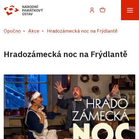
Opočno
Akce
Hradozámecká noc na Frýdlantě
Hradozámecká noc na Frýdlantě