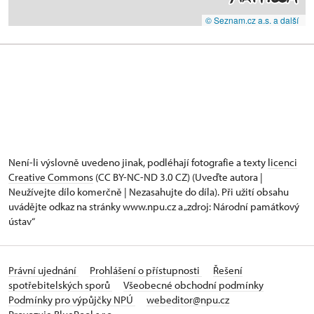
© Seznam.cz a.s. a další
Není-li výslovně uvedeno jinak, podléhají fotografie a texty
licenci
Creative Commons
(CC BY-NC-ND 3.0 CZ) (Uveďte autora |
Neužívejte dílo komerčně | Nezasahujte do díla). Při užití obsahu
uvádějte odkaz na stránky www.npu.cz a „zdroj: Národní památkový
ústav“
Právní ujednání
Prohlášení o přístupnosti
Řešení
spotřebitelských sporů
Všeobecné obchodní podmínky
Podmínky pro výpůjčky NPÚ
webeditor@npu.cz