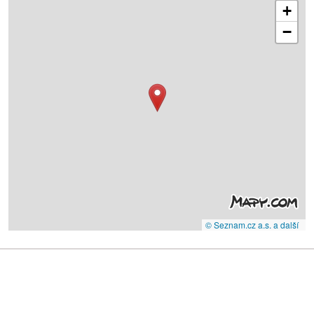
+
−
© Seznam.cz a.s. a další