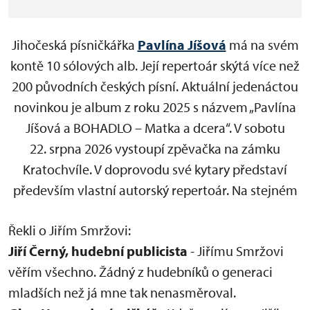
Jihočeská písničkářka
Pavlína Jíšová
má na svém
kontě 10 sólových alb. Její repertoár skýtá více než
200 původních českých písní. Aktuální jedenáctou
novinkou je album z roku 2025 s názvem „Pavlína
Jíšová a BOHADLO – Matka a dcera“. V sobotu
22. srpna 2026 vystoupí zpěvačka na zámku
Kratochvíle. V doprovodu své kytary představí
především vlastní autorský repertoár. Na stejném
pódiu se potká s písničkářem Jiřím Smržem, který
Řekli o Jiřím Smržovi:
je dvojnásobným držitelem ocenění Anděl
Jiří Černý, hudební publicista
- Jiřímu Smržovi
v kategorii folk. Písničkářský dvojkoncert vyvážený
věřím všechno. Žádný z hudebníků o generaci
mužskou a ženskou energií jistě přinese i společné
mladších než já mne tak nenasměroval.
muzicírování. Jiří Smrž totiž v minulosti věnoval