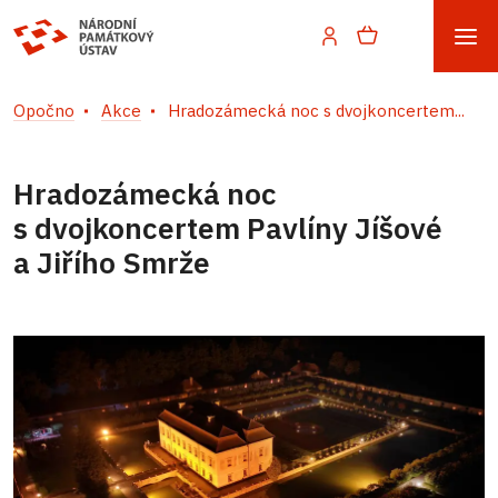
Opočno
Akce
Hradozámecká noc s dvojkoncertem...
Hradozámecká noc
s dvojkoncertem Pavlíny Jíšové
a Jiřího Smrže