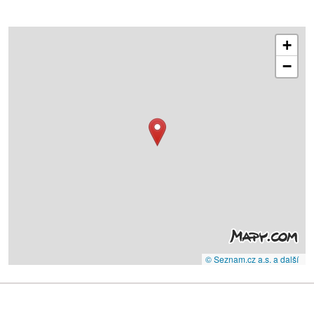
+
−
© Seznam.cz a.s. a další