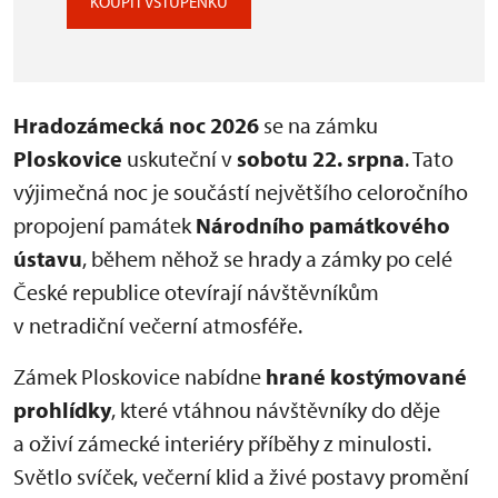
KOUPIT VSTUPENKU
Hradozámecká noc 2026
se na zámku
Ploskovice
uskuteční v
sobotu 22. srpna
. Tato
výjimečná noc je součástí největšího celoročního
propojení památek
Národního památkového
ústavu
, během něhož se hrady a zámky po celé
České republice otevírají návštěvníkům
v netradiční večerní atmosféře.
Zámek Ploskovice nabídne
hrané kostýmované
prohlídky
, které vtáhnou návštěvníky do děje
a oživí zámecké interiéry příběhy z minulosti.
Světlo svíček, večerní klid a živé postavy promění