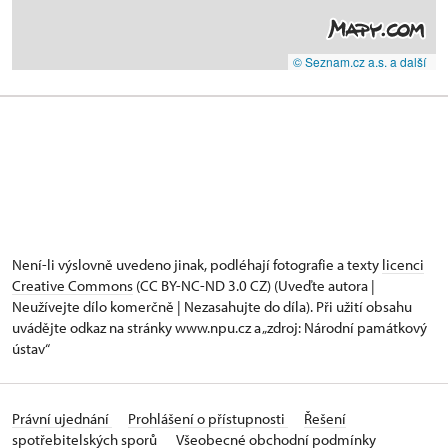
© Seznam.cz a.s. a další
Není-li výslovně uvedeno jinak, podléhají fotografie a texty
licenci
Creative Commons
(CC BY-NC-ND 3.0 CZ) (Uveďte autora |
Neužívejte dílo komerčně | Nezasahujte do díla). Při užití obsahu
uvádějte odkaz na stránky www.npu.cz a „zdroj: Národní památkový
ústav“
Právní ujednání
Prohlášení o přístupnosti
Řešení
spotřebitelských sporů
Všeobecné obchodní podmínky