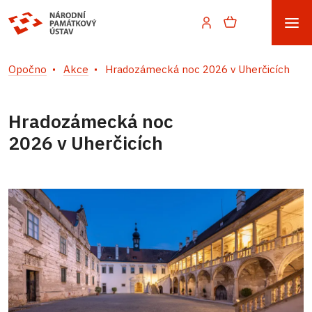
Opočno
Akce
Hradozámecká noc 2026 v Uherčicích
Hradozámecká noc
2026 v Uherčicích