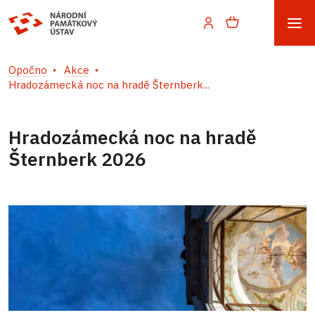
Opočno
Akce
Hradozámecká noc na hradě Šternberk...
Hradozámecká noc na hradě
Šternberk 2026