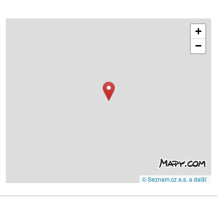
+
−
© Seznam.cz a.s. a další