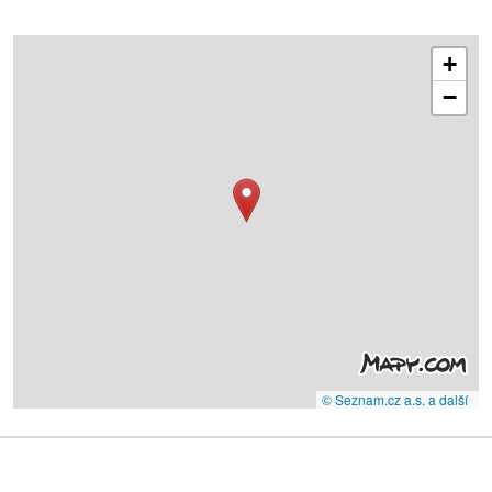
+
−
© Seznam.cz a.s. a další