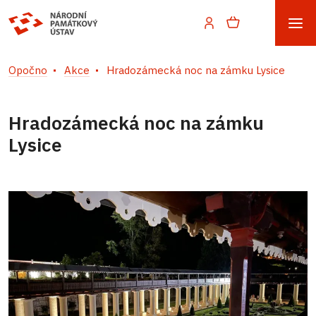
Opočno
Akce
Hradozámecká noc na zámku Lysice
Hradozámecká noc na zámku
Lysice