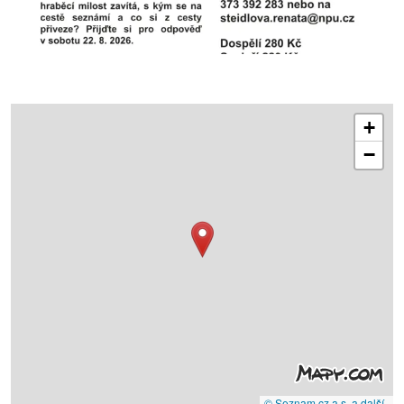
+
−
© Seznam.cz a.s. a další