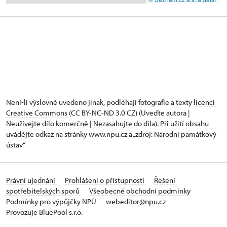
Není-li výslovně uvedeno jinak, podléhají fotografie a texty
licenci
Creative Commons
(CC BY-NC-ND 3.0 CZ) (Uveďte autora |
Neužívejte dílo komerčně | Nezasahujte do díla). Při užití obsahu
uvádějte odkaz na stránky www.npu.cz a „zdroj: Národní památkový
ústav“
Právní ujednání
Prohlášení o přístupnosti
Řešení
spotřebitelských sporů
Všeobecné obchodní podmínky
Podmínky pro výpůjčky NPÚ
webeditor@npu.cz
Provozuje BluePool s.r.o.