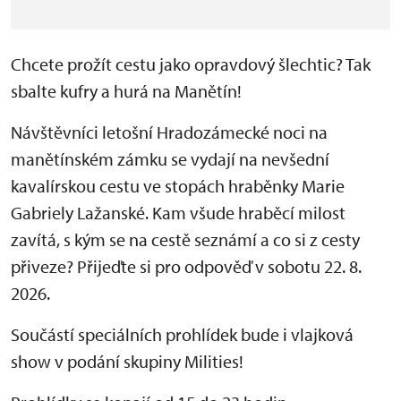
Chcete prožít cestu jako opravdový šlechtic? Tak
sbalte kufry a hurá na Manětín!
Návštěvníci letošní Hradozámecké noci na
manětínském zámku se vydají na nevšední
kavalírskou cestu ve stopách hraběnky Marie
Gabriely Lažanské. Kam všude hraběcí milost
zavítá, s kým se na cestě seznámí a co si z cesty
přiveze? Přijeďte si pro odpověď v sobotu 22. 8.
2026.
Součástí speciálních prohlídek bude i vlajková
show v podání skupiny Milities!