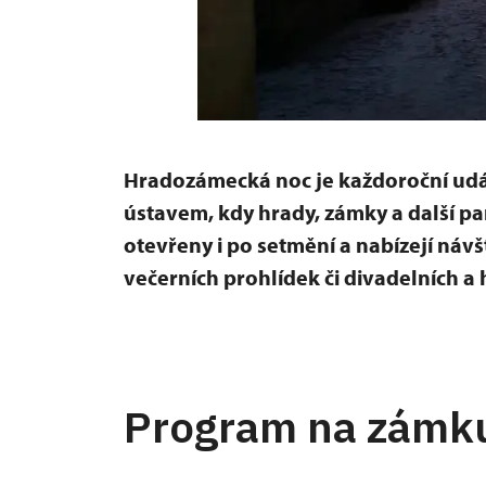
Hradozámecká noc je každoroční u
ústavem, kdy hrady, zámky a další pa
otevřeny i po setmění a nabízejí ná
večerních prohlídek či divadelních 
Program na zámk