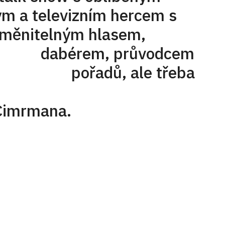
levizním hercem s
ným hlasem,
rem, průvodcem
h pořadů, ale třeba
onální
 Cimrmana.