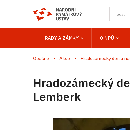
HRADY A ZÁMKY
O NPÚ
Opočno
Akce
Hradozámecký den a noc
Hradozámecký de
Lemberk