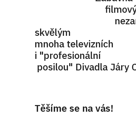
filmovým a te
nezaměnitel
skvělým dabé
mnoha televizníc
i "profesi
posilou" Divadla Járy
Těšíme se na vás!