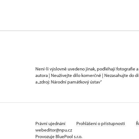
Není-li výslovně uvedeno jinak, podléhají fotografie a
autora | Neužívejte dílo komerčně | Nezasahujte do dí
a „zdroj: Národní památkový ústav“
Právní ujednání
Prohlášení o přístupnosti
Ř
webeditor@npu.cz
Provozuje BluePool s.r.o.