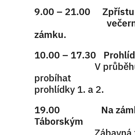
9.00 – 21.00 Zpříst
večerní vyhlí
zámku.
10.00 – 17.30 Prohlí
V průběhu celé
probíhat klasi
prohlídky 1. a
19.00 Na zámku 
Táborským
Zábavná talk 