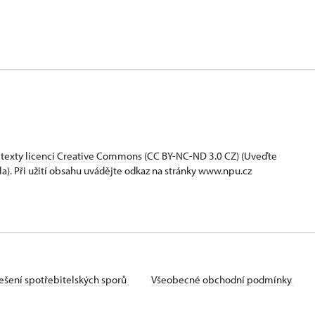
 texty
licenci Creative Commons
(CC BY-NC-ND 3.0 CZ) (Uveďte
la). Při užití obsahu uvádějte odkaz na stránky www.npu.cz
ešení spotřebitelských sporů
Všeobecné obchodní podmínky