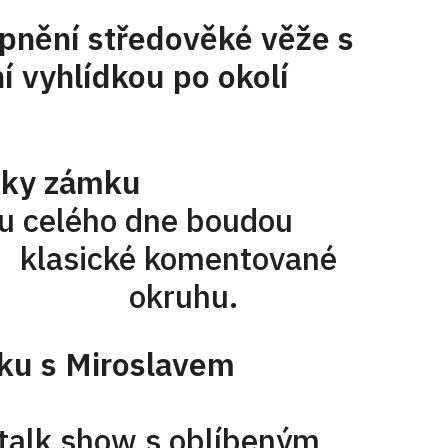
upnění středověké věže s
dkou po okolí
dky zámku
ho dne boudou
cké komentované
 2. okruhu.
s Miroslavem
show s oblíbeným