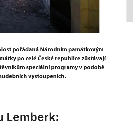
dálost pořádaná Národním památkovým
mátky po celé České republice zůstávají
vštěvníkům speciální programy v podobě
a hudebních vystoupeních.
u Lemberk: