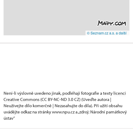
© Seznam.cz a.s. a další
Není-li výslovně uvedeno jinak, podléhají fotografie a texty
licenci
Creative Commons
(CC BY-NC-ND 3.0 CZ) (Uveďte autora |
Neužívejte dílo komerčně | Nezasahujte do díla). Při užití obsahu
uvádějte odkaz na stránky www.npu.cz a „zdroj: Národní památkový
ústav“