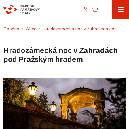
Opočno
Akce
Hradozámecká noc v Zahradách pod...
Hradozámecká noc v Zahradách
pod Pražským hradem