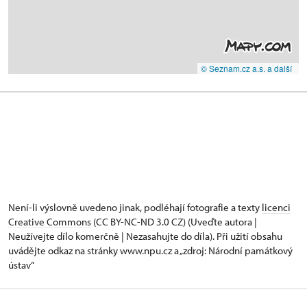
© Seznam.cz a.s. a další
Není-li výslovně uvedeno jinak, podléhají fotografie a texty
licenci
Creative Commons
(CC BY-NC-ND 3.0 CZ) (Uveďte autora |
Neužívejte dílo komerčně | Nezasahujte do díla). Při užití obsahu
uvádějte odkaz na stránky www.npu.cz a „zdroj: Národní památkový
ústav“