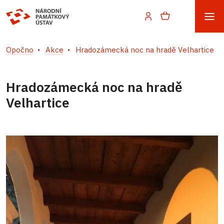
Opočno
Akce
Hradozámecká noc na hradě Velhartice
Hradozámecká noc na hradě
Velhartice