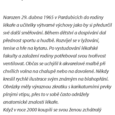
Narozen 29. dubna 1965 v Pardubicích do rodiny
lékaře a učitelky výtvarné výchovy jako by si předurčil
své další směřování. Během dětství a dospívání dal
přednost sportu a hudbě. Rozvíjel se v lyžování,
tenise a hře na kytaru. Po vystudování lékařské
fakulty a založení rodiny potřeboval svou tvořivost
ventilovat. Občas se uchýlil k akvarelové malbě při
chvílích volna na chalupě nebo na dovolené. Někdy
kreslil rychlé ilustrace svým známým na blahopřání.
Obrázky měly výraznou zkratku s karikaturními prvky
plnými vtipu, přes to v sobě často odrážely
anatomické znalosti lékaře.
Když v roce 2000 koupili se svou ženou zchátralý