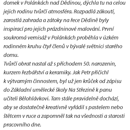
domek v Polánkách nad Dědinou, dýchla tu na celou
jejich rodinu tvůrčí atmosféra. Rozpadlá zákoutí,
zarostlá zahrada a zátoky na řece Dědině byly
inspirací pro jejich prázdninové malování. První
soukromá vernisáž v Polánkách proběhla v úzkém
rodinném kruhu čtyř členů v bývalé světnici starého
domu.
Tvůrčí obrat nastal až s příchodem 50. narozenin,
kurzem řezbářství a keramiky. Jak Petr přičichl
k výtvarným činnostem, byl už jen krůček od zápisu
do Základní umělecké školy Na Střezině k panu
učiteli Bělohlávkovi. Tam stále pravidelně dochází,
aby se dostatečně kreativně vyřádil s pastelem nebo
štětcem v ruce a zapomněl tak na všednosti a starosti
pracovního dne.