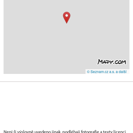
© Seznam.cz a.s. a další
Není-li výslovně uvedeno jinak, podléhají fotografie a texty
licenci