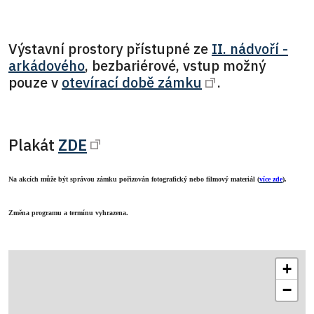
Výstavní prostory přístupné ze
II. nádvoří -
arkádového
, bezbariérové, vstup možný
pouze v
otevírací době zámku
.
Plakát
ZDE
Na akcích může být správou zámku pořizován fotografický nebo filmový materiál (
více zde
).
Změna programu a termínu vyhrazena.
+
−