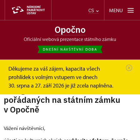
MENU
CS
Opočno
oficiální webová prezentace státního zámku
DNEŠNÍ NÁVŠTĚVNÍ DOBA
Děkujeme za váš zájem, kapacita všech
Opočno
Informace pro návštěvníky
akce-foto-video
prohlídek s volným vstupem ve dnech
30. srpna a 27. září 2026 je již zcela naplněna.
Fotografování na akcích
pořádaných na státním zámku
v Opočně
Vážení návštěvníci,