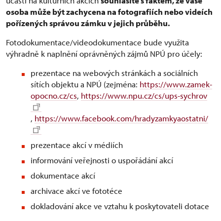
účastí na kulturních akcích
souhlasíte s faktem, že vaše
osoba může být zachycena na fotografiích nebo videích
pořízených správou zámku v jejich průběhu.
Fotodokumentace/videodokumentace bude využita
výhradně k naplnění oprávněných zájmů NPÚ pro účely:
prezentace na webových stránkách a sociálních
sítích objektu a NPÚ (zejména:
https://www.zamek-
opocno.cz/cs
,
https://www.npu.cz/cs/ups-sychrov
,
https://www.facebook.com/hradyzamkyaostatni/
prezentace akcí v médiích
informování veřejnosti o uspořádání akcí
dokumentace akcí
archivace akcí ve fototéce
dokladování akce ve vztahu k poskytovateli dotace