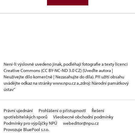
Není-li výslovně uvedeno jinak, podléhají fotografie a texty
licenci
Creative Commons
(CC BY-NC-ND 3.0 CZ) (Uveďte autora |
Neužívejte dílo komerčně | Nezasahujte do díla). Při užití obsahu
uvádějte odkaz na stránky www.npu.cz a „zdroj: Národní památkový
ústav“
Právní ujednání
Prohlášení o přístupnosti
Řešení
spotřebitelských sporů
Všeobecné obchodní podmínky
Podmínky pro výpůjčky NPÚ
webeditor@npu.cz
Provozuje BluePool s.r.o.