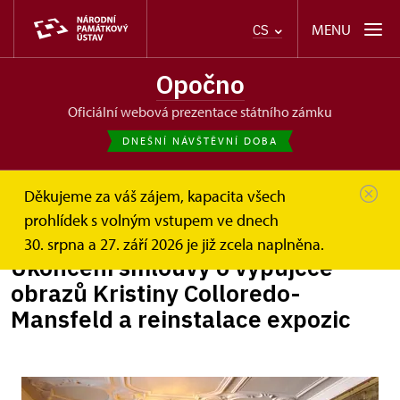
MENU
CS
Opočno
oficiální webová prezentace státního zámku
DNEŠNÍ NÁVŠTĚVNÍ DOBA
Děkujeme za váš zájem, kapacita všech
Opočno
Zprávy
Ukončení smlouvy o výpůjčce...
prohlídek s volným vstupem ve dnech
30. srpna a 27. září 2026 je již zcela naplněna.
Ukončení smlouvy o výpůjčce
obrazů Kristiny Colloredo-
Mansfeld a reinstalace expozic