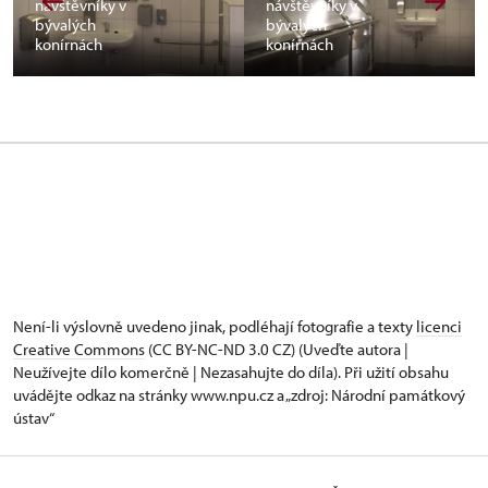
návštěvníky v
návštěvníky v
bývalých
bývalých
konírnách
konírnách
Není-li výslovně uvedeno jinak, podléhají fotografie a texty
licenci
Creative Commons
(CC BY-NC-ND 3.0 CZ) (Uveďte autora |
Neužívejte dílo komerčně | Nezasahujte do díla). Při užití obsahu
uvádějte odkaz na stránky www.npu.cz a „zdroj: Národní památkový
ústav“